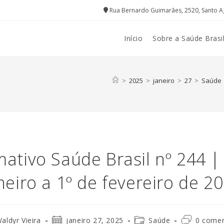
Rua Bernardo Guimarães, 2520, Santo A
Início
Sobre a Saúde Brasi
>
2025
>
janeiro
>
27
>
Saúde
mativo Saúde Brasil nº 244 |
neiro a 1º de fevereiro de 2
r
Post
Categoria
Comentário
aldyr Vieira
janeiro 27, 2025
Saúde
0 comen