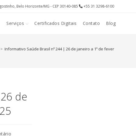
gostinho, Belo Horizonte/MG - CEP 30140-085
+55 31 3298-6100
l
Serviços
Certificados Digitais
Contato
Blog
>
Informativo Saúde Brasil nº 244 | 26 de janeiro a 1º de fevereiro de 202
 26 de
025
s
tário