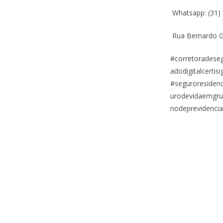
Whatsapp: (31)
Rua Bernardo G
#corretoradese
adodigitalcerti
#seguroresidenc
urodevidaemgrup
nodeprevidencia