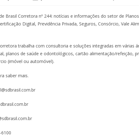
publicado:
do
do
post:
post:
e Brasil Corretora nº 244: notícias e informações do setor de Plano
rtificação Digital, Previdência Privada, Seguros, Consórcio, Vale Ali
Corretora trabalha com consultoria e soluções integradas em várias á
ital, planos de saúde e odontológicos, cartão alimentação/refeição, p
rcio (imóvel ou automóvel).
ra saber mais.
al@sdbrasil.com.br
brasil.com.br
sdbrasil.com.br
8-6100