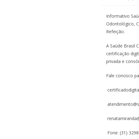
do
post:
Informativo Saúd
Odontológico, Ce
Refeição.
A Saúde Brasil 
certificação dig
privada e consó
Fale conosco pa
certificadodigit
atendimento@sd
renatamiranda@
Fone: (31) 329