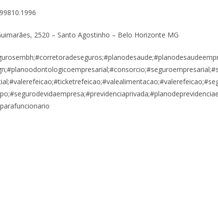
 99810.1996
uimarães, 2520 – Santo Agostinho – Belo Horizonte MG
gurosembh;#corretoradeseguros;#planodesaude;#planodesaudeempresa
sign;#planoodontologicoempresarial;#consorcio;#seguroempresarial;
ial;#valerefeicao;#ticketrefeicao;#valealimentacao;#valerefeicao;#s
o;#segurodevidaempresa;#previdenciaprivada;#planodeprevidenciae
parafuncionario