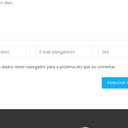
Digite
Digite
seu
o
endereço
URL
s dados neste navegador para a próxima vez que eu comentar.
de
do
e-
seu
mail
site
para
(opcional)
comentar