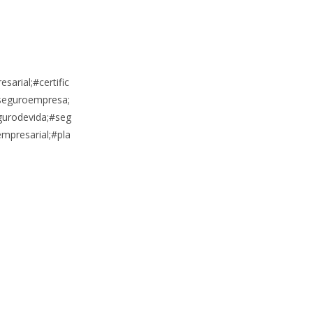
rial;#certific
#seguroempresa;
egurodevida;#seg
mpresarial;#pla