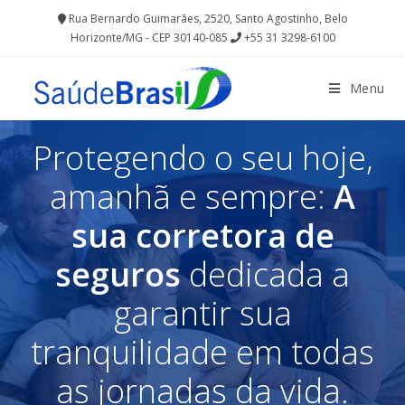
Rua Bernardo Guimarães, 2520, Santo Agostinho, Belo
Horizonte/MG - CEP 30140-085
+55 31 3298-6100
Menu
Protegendo o seu hoje,
amanhã e sempre:
A
sua corretora de
seguros
dedicada a
garantir sua
tranquilidade em todas
as jornadas da vida.