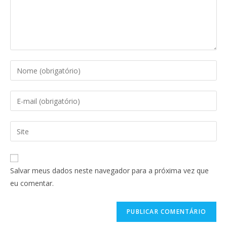
Digite
seu
nome
Digite
ou
seu
nome
endereço
Digite
de
de
o
usuário
e-
URL
para
mail
do
comentar
Salvar meus dados neste navegador para a próxima vez que
para
seu
eu comentar.
comentar
site
(opcional)