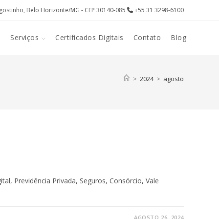
gostinho, Belo Horizonte/MG - CEP 30140-085
+55 31 3298-6100
l
Serviços
Certificados Digitais
Contato
Blog
>
2024
>
agosto
tal, Previdência Privada, Seguros, Consórcio, Vale
AGOSTO 26, 2024