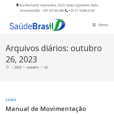
Ir
Rua Bernardo Guimarães, 2520, Santo Agostinho, Belo
para
Horizonte/MG - CEP 30140-085
+55 31 3298-6100
o
conteúdo
Menu
Arquivos diários: outubro
26, 2023
>
2023
>
outubro
>
26
SAÚDE
Manual de Movimentação